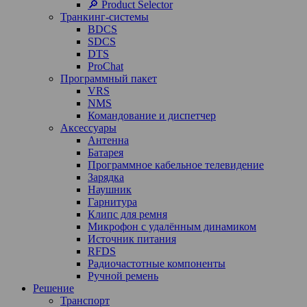
🔎 Product Selector
Транкинг-системы
BDCS
SDCS
DTS
ProChat
Программный пакет
VRS
NMS
Командование и диспетчер
Аксессуары
Антенна
Батарея
Программное кабельное телевидение
Зарядка
Наушник
Гарнитура
Клипс для ремня
Микрофон с удалённым динамиком
Источник питания
RFDS
Радиочастотные компоненты
Ручной ремень
Решение
Транспорт