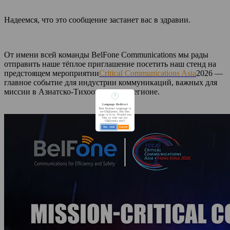
Надеемся, что это сообщение застанет вас в здравии.
От имени всей команды BelFone Communications мы рады
отправить наше тёплое приглашение посетить наш стенд на
предстоящем мероприятии
Critical Communications Asia
2026 —
главное событие для индустрии коммуникаций, важных для
миссии в Азиатско-Тихоокеанском регионе.
?
Language Redirect
Your browser language is
en-US@posix, but this
page is in ru. Would you
like to visit our en-
US@posix site?
Yes, visit!
Cancel