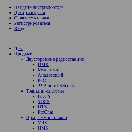
Найдите дистрибьютора
Центр загрузки
Свяжитесь с нами
Регистрироваться
Вход
Дом
Продукт
Двусторонние радиостанции
DMR
Мультимод
Аналоговый
PoC
🔎 Product Selector
Транкинг-системы
BDCS
SDCS
DTS
ProChat
Программный пакет
VRS
NMS