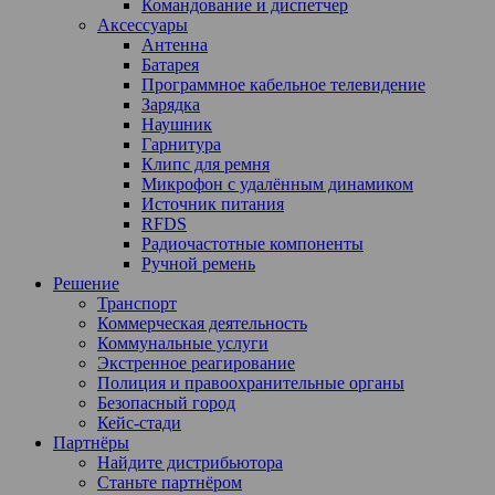
Командование и диспетчер
Аксессуары
Антенна
Батарея
Программное кабельное телевидение
Зарядка
Наушник
Гарнитура
Клипс для ремня
Микрофон с удалённым динамиком
Источник питания
RFDS
Радиочастотные компоненты
Ручной ремень
Решение
Транспорт
Коммерческая деятельность
Коммунальные услуги
Экстренное реагирование
Полиция и правоохранительные органы
Безопасный город
Кейс-стади
Партнёры
Найдите дистрибьютора
Станьте партнёром