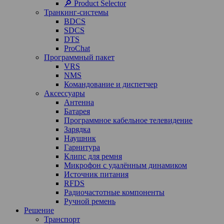
🔎 Product Selector
Транкинг-системы
BDCS
SDCS
DTS
ProChat
Программный пакет
VRS
NMS
Командование и диспетчер
Аксессуары
Антенна
Батарея
Программное кабельное телевидение
Зарядка
Наушник
Гарнитура
Клипс для ремня
Микрофон с удалённым динамиком
Источник питания
RFDS
Радиочастотные компоненты
Ручной ремень
Решение
Транспорт