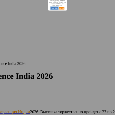
en-US@posix, but this
page is in ru. Would you
like to visit our en-
US@posix site?
Yes, visit!
Cancel
nce India 2026
nce India 2026
вергенция Индии
2026. Выставка торжественно пройдет с 23 по 2