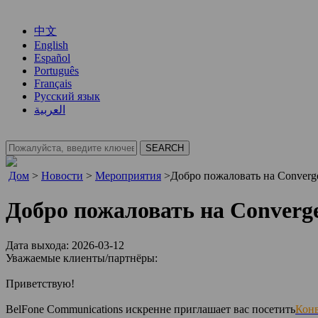
中文
English
Español
Português
Français
Русский язык
العربية
Дом
>
Новости
>
Мероприятия
>
Добро пожаловать на Converge
Добро пожаловать на Converge
Дата выхода: 2026-03-12
Уважаемые клиенты/партнёры:
Приветствую!
BelFone Communications искренне приглашает вас посетить
Кон