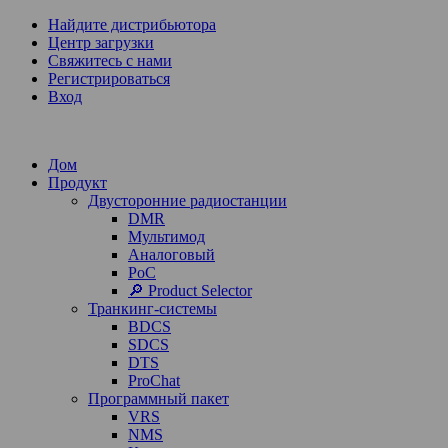
Найдите дистрибьютора
Центр загрузки
Свяжитесь с нами
Регистрироваться
Вход
Дом
Продукт
Двусторонние радиостанции
DMR
Мультимод
Аналоговый
PoC
🔎 Product Selector
Транкинг-системы
BDCS
SDCS
DTS
ProChat
Программный пакет
VRS
NMS