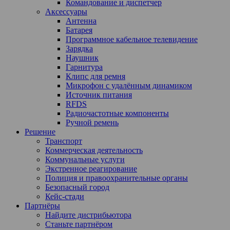
Командование и диспетчер
Аксессуары
Антенна
Батарея
Программное кабельное телевидение
Зарядка
Наушник
Гарнитура
Клипс для ремня
Микрофон с удалённым динамиком
Источник питания
RFDS
Радиочастотные компоненты
Ручной ремень
Решение
Транспорт
Коммерческая деятельность
Коммунальные услуги
Экстренное реагирование
Полиция и правоохранительные органы
Безопасный город
Кейс-стади
Партнёры
Найдите дистрибьютора
Станьте партнёром