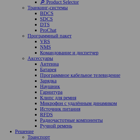
🔎 Product Selector
Транкинг-системы
BDCS
SDCS
DTS
ProChat
Программный пакет
VRS
NMS
Командование и диспетчер
Аксессуары
Антенна
Батарея
Программное кабельное телевидение
Зарядка
Наушник
Гарнитура
Клипс для ремня
Микрофон с удалённым динамиком
Источник питания
RFDS
Радиочастотные компоненты
Ручной ремень
Решение
Транспорт