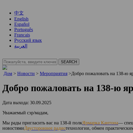
中文
English
Español
Português
Français
Русский язык
العربية
Дом
>
Новости
>
Мероприятия
>
Добро пожаловать на 138-ю я
Добро пожаловать на 138-ю я
Дата выхода: 30.09.2025
Уважаемый сэр/мадам,
Мы рады пригласить вас на 138-й полк
Ярмарка Кантона
— спец
новостями
Двустороннее радио
технологии, обмен практически