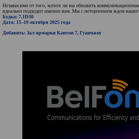
Независимо от того, хотите ли вы обновить коммуникационны
идеально подходит именно вам. Мы с нетерпением ждем вашег
Будка: 7.1D30
Дата: 15–19 октября 2025 года
Добавить: Зал ярмарки Кантон 7, Гуанчжоу