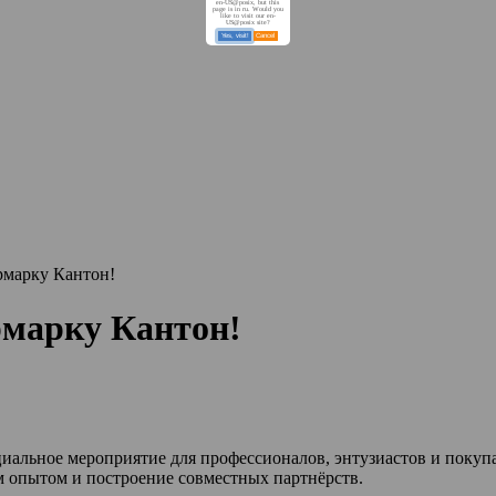
en-US@posix, but this
page is in ru. Would you
like to visit our en-
US@posix site?
Yes, visit!
Cancel
рмарку Кантон!
рмарку Кантон!
иальное мероприятие для профессионалов, энтузиастов и покуп
м опытом и построение совместных партнёрств.