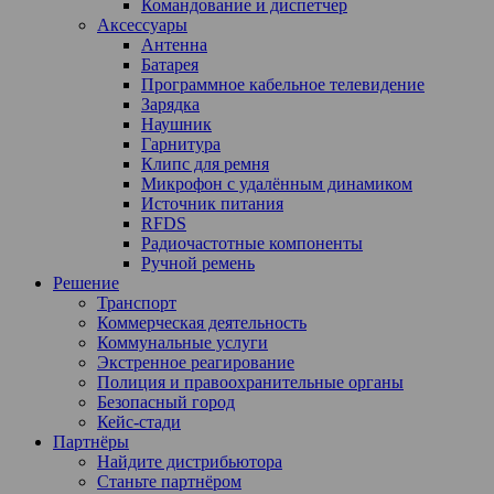
Командование и диспетчер
Аксессуары
Антенна
Батарея
Программное кабельное телевидение
Зарядка
Наушник
Гарнитура
Клипс для ремня
Микрофон с удалённым динамиком
Источник питания
RFDS
Радиочастотные компоненты
Ручной ремень
Решение
Транспорт
Коммерческая деятельность
Коммунальные услуги
Экстренное реагирование
Полиция и правоохранительные органы
Безопасный город
Кейс-стади
Партнёры
Найдите дистрибьютора
Станьте партнёром