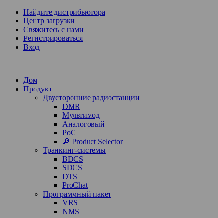
Найдите дистрибьютора
Центр загрузки
Свяжитесь с нами
Регистрироваться
Вход
Дом
Продукт
Двусторонние радиостанции
DMR
Мультимод
Аналоговый
PoC
🔎 Product Selector
Транкинг-системы
BDCS
SDCS
DTS
ProChat
Программный пакет
VRS
NMS