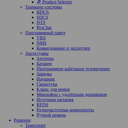
🔎 Product Selector
Транкинг-системы
BDCS
SDCS
DTS
ProChat
Программный пакет
VRS
NMS
Командование и диспетчер
Аксессуары
Антенна
Батарея
Программное кабельное телевидение
Зарядка
Наушник
Гарнитура
Клипс для ремня
Микрофон с удалённым динамиком
Источник питания
RFDS
Радиочастотные компоненты
Ручной ремень
Решение
Транспорт