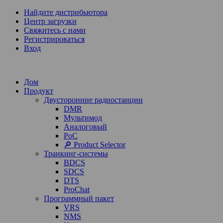
Найдите дистрибьютора
Центр загрузки
Свяжитесь с нами
Регистрироваться
Вход
Дом
Продукт
Двусторонние радиостанции
DMR
Мультимод
Аналоговый
PoC
🔎 Product Selector
Транкинг-системы
BDCS
SDCS
DTS
ProChat
Программный пакет
VRS
NMS