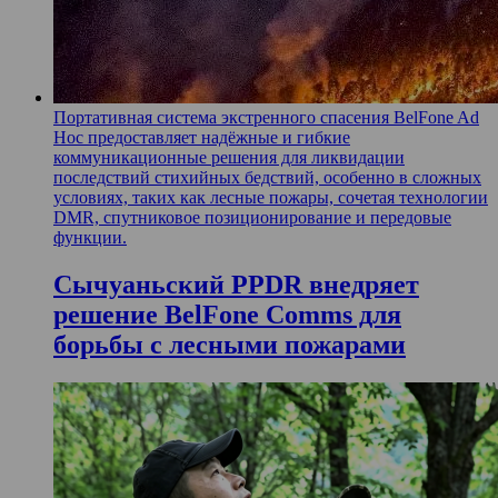
Портативная система экстренного спасения BelFone Ad
Hoc предоставляет надёжные и гибкие
коммуникационные решения для ликвидации
последствий стихийных бедствий, особенно в сложных
условиях, таких как лесные пожары, сочетая технологии
DMR, спутниковое позиционирование и передовые
функции.
Сычуаньский PPDR внедряет
решение BelFone Comms для
борьбы с лесными пожарами