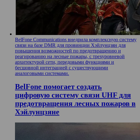
BelFone Communications внедрила комплексную систему
связи на базе DMR для провинции Хэйлунцзян для
повышения возможностей по предотвращению и
реагированию на лесные пожары, с трехуровневой
архитектурой сети, передовыми функциями и
бесшовной интеграцией с существующими
аналоговыми системами.
BelFone помогает создать
цифровую систему связи UHF для
предотвращения лесных пожаров в
Хэйлунцзяне