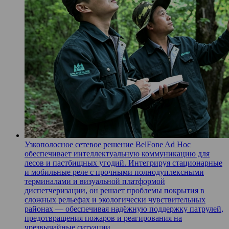
Узкополосное сетевое решение BelFone Ad Hoc
обеспечивает интеллектуальную коммуникацию для
лесов и пастбищных угодий. Интегрируя стационарные
и мобильные реле с прочными полнодуплексными
терминалами и визуальной платформой
диспетчеризации, он решает проблемы покрытия в
сложных рельефах и экологически чувствительных
районах — обеспечивая надёжную поддержку патрулей,
предотвращения пожаров и реагирования на
чрезвычайные ситуации.