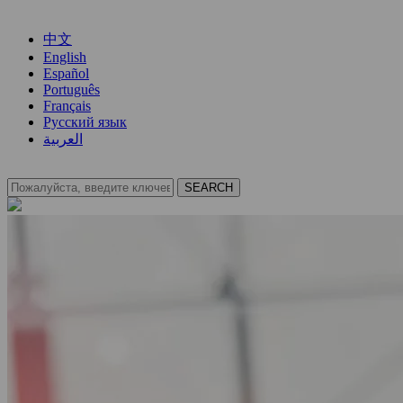
中文
English
Español
Português
Français
Русский язык
العربية