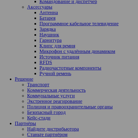
Командование и диспетчер
Аксессуары
Антенна
Батарея
Программное кабельное телевидение
Зарядка
Наушник
Гарнитура
Клипс для ремня
Микрофон с удалённым динамиком
Источник питания
RFDS
Радиочастотные компоненты
Ручной ремень
Решение
Транспорт
Коммерческая деятельность
Коммунальные услуги
Экстренное реагирование
Полиция и правоохранительные органы
Безопасный город
Кейс-стади
Партнёры
Найдите дистрибьютора
Станьте партнёром