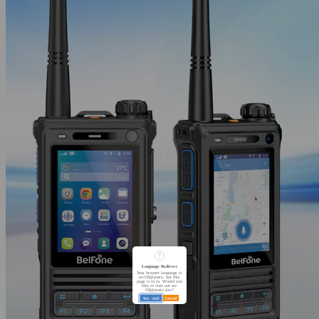
?
Language Redirect
Your browser language is
en-US@posix, but this
page is in ru. Would you
like to visit our en-
US@posix site?
Yes, visit!
Cancel